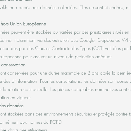
khzer a accès aux données collectées. Elles ne sont ni cédées, n
s hors Union Européenne
nées peuvent être stockées ou traitées par des prestataires situés en
péenne, notamment via des outils tels que Google, Dropbox ou Wh
nt encadrés par des Clauses Contractuelles Types (CCT) validées par 
uropéenne pour assurer un niveau de protection adéquat.
 conservation
ont conservées pour une durée maximale de 2 ans après la dernière
ndes d’information. Pour les consultations, les données sont conser
de la relation contractuelle. Les pièces comptables nominatives sont 
lation en vigueur.
 des données
ont stockées dans des environnements sécurisés et protégés contre 
nformément aux normes du RGPD.
es droits des utilisateurs