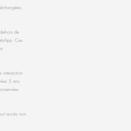
i échangées,
 dehors de
atsApp. Ces
la
 interaction
vées 5 ans
conservées
tout accès non