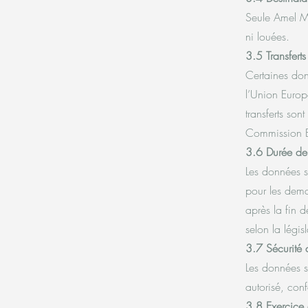
Seule Amel Me
ni louées.
3.5 Transfert
Certaines don
l’Union Euro
transferts so
Commission E
3.6 Durée de
Les données s
pour les dema
après la fin 
selon la légis
3.7 Sécurité
Les données s
autorisé, co
3.8 Exercice d