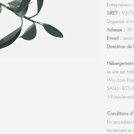
Entrepreneur i
SIRET :
9375
Dispensé d’im
Adresse :
39 
E-mail :
amel
Directrice de 
Hébergement
Le site est hé
Wix.com Fra
SASU - RCS 
19 boulevard
Conditions d’U
En accédant et/
tacitement et 