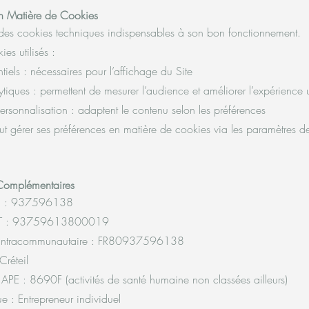
en Matière de Cookies
se des cookies techniques indispensables à son bon fonctionnement.
es utilisés :
iels : nécessaires pour l’affichage du Site
iques : permettent de mesurer l’audience et améliorer l’expérience ut
rsonnalisation : adaptent le contenu selon les préférences
peut gérer ses préférences en matière de cookies via les paramètres d
 Complémentaires
n : 937596138
ET : 93759613800019
intracommunautaire : FR80937596138
Créteil
E : 8690F (activités de santé humaine non classées ailleurs)
e : Entrepreneur individuel