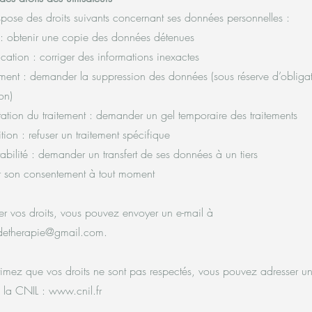
dispose des droits suivants concernant ses données personnelles :
 : obtenir une copie des données détenues
fication : corriger des informations inexactes
ement : demander la suppression des données (sous réserve d’obligat
on)
itation du traitement : demander un gel temporaire des traitements
tion : refuser un traitement spécifique
tabilité : demander un transfert de ses données à un tiers
rer son consentement à tout moment
er vos droits, vous pouvez envoyer un e-mail à
detherapie@gmail.com
.
timez que vos droits ne sont pas respectés, vous pouvez adresser u
à la CNIL :
www.cnil.fr