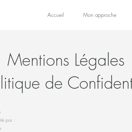
Accueil
Mon approche
Mentions Légales
litique de Confident
e
ité par :
r