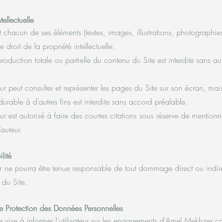
tellectuelle
t chacun de ses éléments (textes, images, illustrations, photographies
e droit de la propriété intellectuelle.
roduction totale ou partielle du contenu du Site est interdite sans au
teur peut consulter et représenter les pages du Site sur son écran, mai
urable à d’autres fins est interdite sans accord préalable.
teur est autorisé à faire des courtes citations sous réserve de mentionn
auteur.
lité
ne pourra être tenue responsable de tout dommage direct ou indirec
n du Site.
de Protection des Données Personnelles
ue vise à informer l’utilisateur sur les engagements d’Amel Mekhzer c