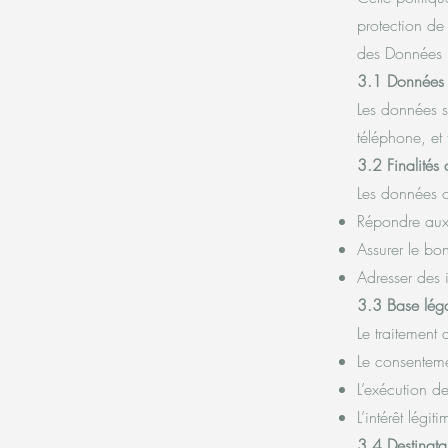
protection de
des Données 
3.1 Données 
Les données s
téléphone, et 
3.2 Finalités 
Les données co
Répondre aux 
Assurer le bon
Adresser des i
3.3 Base lég
Le traitement
Le consentemen
L’exécution d
L’intérêt légi
3.4 Destinata