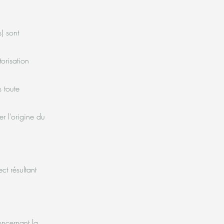
) sont
torisation
s toute
er l’origine du
t résultant
oncernant la