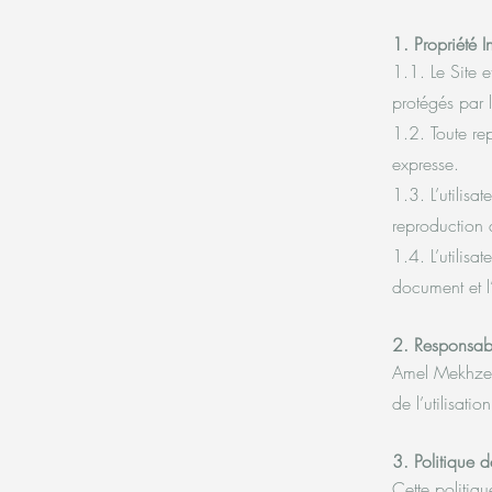
1. Propriété In
1.1. Le Site e
protégés par l
1.2. Toute rep
expresse.
1.3. L’utilisa
reproduction d
1.4. L’utilisa
document et l’
2. Responsabi
Amel Mekhzer 
de l’utilisatio
3. Politique 
Cette politiq