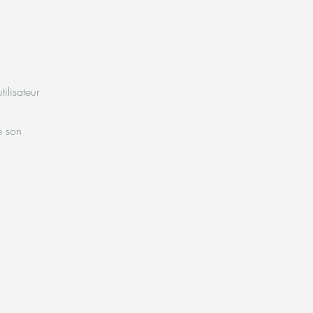
ilisateur
e son