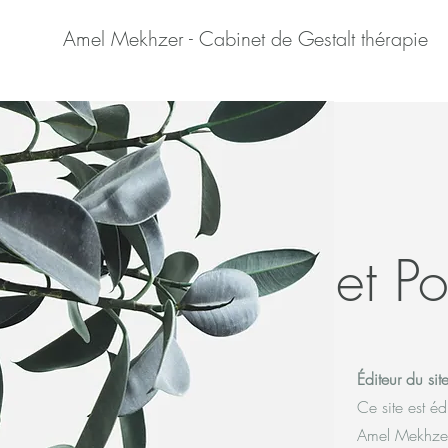
Amel Mekhzer - Cabinet de Gestalt thérapie
et Po
Éditeur du sit
Ce site est éd
Amel Mekhze